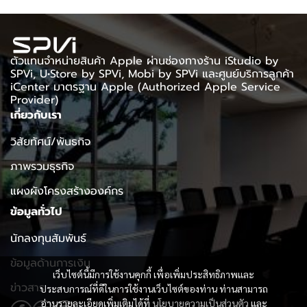
ตัวแทนจำหน่ายสินค้า Apple ผ่านช่องทางร้าน iStudio by
SPVi, U•Store by SPVi, Mobi by SPVi และศูนย์บริการลูกค้า
iCenter มาตรฐาน Apple (Authorized Apple Service
Provider)
เกี่ยวกับเรา
วิสัยทัศน์/พันธกิจ
ภาพรวมธุรกิจ
แผงผังโครงสร้างองค์กร
ข้อมูลทั่วไป
นักลงทุนสัมพันธ์
ข้อมูลด้านการเงิน
เว็บไซต์นี้มีการใช้งานคุกกี้ เพื่อเพิ่มประสิทธิภาพและ
ข่าวสาร
ประสบการณ์ที่ดีในการใช้งานเว็บไซต์ของท่าน ท่านสามารถ
อ่านรายละเอียดเพิ่มเติมได้ที่
นโยบายความเป็นส่วนตัว
และ