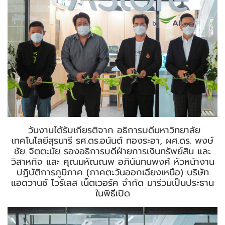
วันงานได้รับเกียรติจาก อธิการบดีมหาวิทยาลัย
เทคโนโลยีสุรนารี รศ.ดร.อนันต์ ทองระอา, ผศ.ดร. พงษ์
ชัย จิตตะมัย รองอธิการบดีฝ่ายการเงินทรัพย์สิน และ
วิสาหกิจ และ คุณมหัณณพ อภินันทนพงศ์ หัวหน้างาน
ปฏิบัติการภูมิภาค (ภาคตะวันออกเฉียงเหนือ) บริษัท
แอดวานซ์ ไวร์เลส เน็ตเวอร์ค จำกัด มาร่วมเป็นประธาน
ในพิธีเปิด