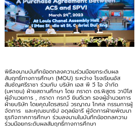
พิธีลงนามบันทึกข้อตกลงความร่วมมือยกระดับผล
สัมฤทธิ์ทางการศึกษา (MOU) ระหว่าง โรงเรียนอัส
สัมชัญศรีราชา ร่วมกับ บริษัท เอส พี วี ไอ จำกัด
(มหาชน) ฝ่ายสถานศึกษา โดย ภราดา ดร.พิสูตร วาปีโส
ผู้อํานวยการ , ภราดา กรกวี ยินดีเวท รองผู้อํานวยการ
ฝ่ายบริษัท โดยคุณไตรสรณ์ วรญาณ โกศล กรรมการผู้
จัดการ และคุณชนาธิป อดุลย์อารี ผู้จัดการฝ่ายพัฒนา
ธุรกิจภาคการศึกษา ร่วมลงนามในบันทึกข้อตกลความ
ร่วมมือยกระดับผลสัมฤทธิ์ทางการศึกษา