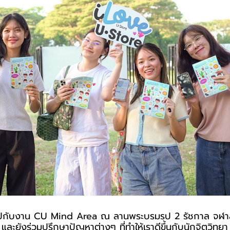
จไปกับงาน CU Mind Area ณ ลานพระบรมรูป 2 รัชกาล จุฬา
ละยังร่วมปรึกษาปัญหาต่างๆ ที่ทำให้เราดีขึ้นกับนักจิตวิ