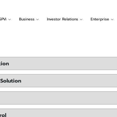
SPVi
Business
Investor Relations
Enterprise
tion
 Solution
rol