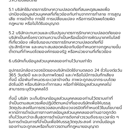
5.ความปลอดภัย
5.1 บริษัทใช้มาตรการรักษาความปลอดภัยที่สมเหตุสมผลเพื่อ
ปกป้องข้อมูลส่วนบุคคลที่เกี่ยวข้องกับท่านจากการทำลาย การสูญ
เสีย การเข้าถึง การใช้ การเปลี่ยนแปลง หรือการเปิดเผยโดยผิด
กฎหมาย หรือไม่ได้รับอนุญาต
5.2 บริษัทจะทบทวนและปรับปรุงมาตรการรักษาความปลอดภัยของ
บริษัทเป็นครั้งคราวตามความจำเป็นหรือเมื่อมีการพัฒนาเทคโนโลยี
ที่เกี่ยวข้อง เพื่อรับรองมาตรการรักษาความปลอดภัยที่มี
ประสิทธิภาพ และเหมาะสมสอดคล้องกับข้อกำหนดทางกฎหมายขั้น
ต่ำตามที่กำหนดโดยองค์กรของรัฐ หรือหน่วยงานที่เกี่ยวข้อง
6.บริษัทเก็บข้อมูลส่วนบุคคลของท่านไว้นานเท่าใด
อุปกรณ์กล้องวงจรปิดของบริษัทเปิดใช้งานตลอด 24 ชั่วโมงต่อวัน
365 วันต่อปี และจะจับภาพโดยมี และ/หรือไม่มีการบันทึกเสียง
ทั้งนี้ เมื่อพ้นกำหนดระยะเวลาข้างต้น ภาพจะถูกลบจากระบบโดย
อัตโนมัติ หรือบริษัทจะทำการลบ หรือทำให้ข้อมูลส่วนบุคคลไม่
สามารถระบุตัวบุคคลได้
ทั้งนี้ บริษัท จะเก็บรักษาข้อมูลส่วนบุคคลของท่านไว้ตราบเท่าที่
จำเป็นตามสมควรเพื่อปฏิบัติตามหน้าที่ของบริษัทเพื่อให้บรรลุ
วัตถุประสงค์ในการตรวจสอบกล้องวงจรปิดที่กำหนดไว้ในนโยบายนี้
หากมีการดำเนินการทางศาลข้อมูลส่วนบุคคลของท่านอาจถูกจัด
เก็บไว้จนกว่าจะสิ้นสุดการดำเนินการดังกล่าวรวมถึงระยะเวลาใด ๆ
ในการดำเนินการที่จำเป็นเพื่อให้บรรลุวัตถุประสงค์ จากนั้นข้อมูล
ของท่านจะถูกลบหรือเก็บถาวรตามที่กฎหมายอนุญาต