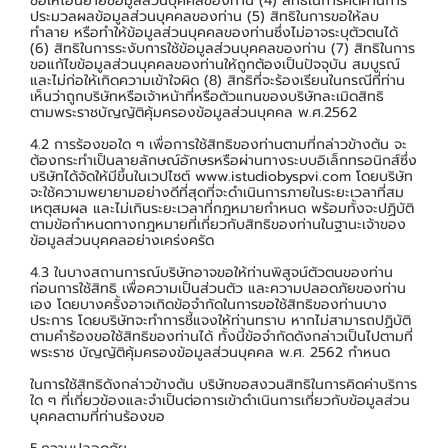
ขอให้โอนย้ายข้อมูลส่วนบุคคลของท่าน (4) สิทธิในการคัดค้านการ
ประมวลผลข้อมูลส่วนบุคคลของท่าน (5) สิทธิในการขอให้ลบ
ทำลาย หรือทำให้ข้อมูลส่วนบุคคลของท่านซึ่งไม่อาจระบุตัวตนได้
(6) สิทธิในการระงับการใช้ข้อมูลส่วนบุคคลของท่าน (7) สิทธิในการ
ขอแก้ไขข้อมูลส่วนบุคคลของท่านให้ถูกต้องเป็นปัจจุบัน สมบูรณ์
และไม่ก่อให้เกิดความเข้าใจผิด (8) สิทธิที่จะร้องเรียนในกรณีที่ท่าน
เห็นว่าถูกบริษัทหรือเจ้าหน้าที่หรือตัวแทนของบริษัทละเมิดสิทธิ
ตามพระราชบัญญัติคุ้มครองข้อมูลส่วนบุคคล พ.ศ.2562
4.2 การร้องขอใด ๆ เพื่อการใช้สิทธิของท่านตามที่กล่าวข้างต้น จะ
ต้องกระทำเป็นลายลักษณ์อักษรหรือผ่านทางระบบอิเล็กทรอนิกส์ซึ่ง
บริษัทได้จัดให้มีขึ้นในเวปไซต์ www.istudiobyspvi.com โดยบริษัท
จะใช้ความพยายามอย่างดีที่สุดที่จะดำเนินการภายในระยะเวลาที่สม
เหตุสมผล และไม่เกินระยะเวลาที่กฎหมายกำหนด พร้อมทั้งจะปฏิบัติ
ตามข้อกำหนดทางกฎหมายที่เกี่ยวกับสิทธิของท่านในฐานะเจ้าของ
ข้อมูลส่วนบุคคลอย่างเคร่งครัด
4.3 ในบางสถานการณ์บริษัทอาจขอให้ท่านพิสูจน์ตัวตนของท่าน
ก่อนการใช้สิทธิ เพื่อความเป็นส่วนตัว และความปลอดภัยของท่าน
เอง โดยบางครั้งอาจเกิดข้อจำกัดในการขอใช้สิทธิของท่านบาง
ประการ โดยบริษัทจะทำการชี้แจงให้ท่านทราบ หากไม่สามารถปฏิบัติ
ตามคำร้องขอใช้สิทธิของท่านได้ ทั้งนี้ข้อจำกัดดังกล่าวเป็นไปตามที่
พระราช บัญญัติคุ้มครองข้อมูลส่วนบุคคล พ.ศ. 2562 กำหนด
ในการใช้สิทธิดังกล่าวข้างต้น บริษัทขอสงวนสิทธิในการคิดค่าบริการ
ใด ๆ ที่เกี่ยวข้องและจำเป็นต่อการเข้าดำเนินการเกี่ยวกับข้อมูลส่วน
บุคคลตามที่ท่านร้องขอ