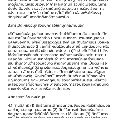
ใช้เพื่อเป็นพยานหลักฐานกรณีเกิดเหตุอาชญากรรม หรืออุบัติเหตุที่
เกิดขึ้นภายในหรือบริเวณอาคารและสถานที่ รวมถึงเพื่อช่วยในการ
ยับยั้ง ป้องกัน ตรวจจับ ดำเนินคดี สอบสวน การร้องเรียน การ
แจ้งเบาะแส และ/หรือ ดำเนินการอื่นใดที่เกี่ยวข้องเพื่อให้บรรลุ
วัตถุประสงค์ในการติดตั้งกล้องวงจรปิด
3.การเปิดเผยข้อมูลส่วนบุคคลให้แก่บุคคลภายนอก
บริษัทจะเก็บข้อมูลส่วนบุคคลของท่านไว้เป็นความลับ และจะไม่เปิด
เผย ถ่ายโอนข้อมูลดังกล่าว ยกเว้นบริษัทอาจเปิดเผยข้อมูลส่วน
บุคคลของท่าน เพื่อให้บรรลุวัตถุประสงค์ และฐานในการประมวลผล
ที่ได้แจ้งไว้ตามข้อ 2 และที่กำหนดไว้ในนโยบายนี้ แก่หน่วยงาน หรือ
บุคคลภายนอกเท่าที่จำเป็น เช่น พนักงาน ผู้รับจ้างที่บริษัทได้ว่าจ้าง
ให้ดำเนินการเกี่ยวกับการตรวจสอบกล้องวงจรปิดและรักษาความ
ปลอดภัย หน่วยงานของรัฐที่มีอำนาจในการขอข้อมูลส่วนบุคคล
เช่น สำนักงานตำรวจแห่งชาติ สำนักงานอัยการ ศาล เป็นต้น หรือ
เจ้าหน้าที่ของรัฐที่มีอำนาจในการขอข้อมูลส่วนบุคคล เช่น พนักงาน
สอบสวน อัยการ ทั้งนี้ บริษัทอาจเปิดเผยให้หน่วยงานของรัฐและ
เจ้าหน้าที่ของรัฐ เพื่อประโยชน์ในการดำเนินคดีของบริษัทและเพื่อ
ปฏิบัติตามภาระผูกพันทางกฎหมาย รวมถึงเพื่อสนับสนุนหรือช่วย
เหลือองค์กรที่บังคับใช้กฎหมายเกี่ยวกับการสอบสวนและดำเนินคดี
ทางแพ่งหรือทางอาญาหรือทางปกครอง
4.สิทธิของเจ้าของข้อมูล
4.1 ท่านมีสิทธิ (1) สิทธิในการเพิกถอนความยินยอมให้บริษัทประมวล
ผลข้อมูลส่วนบุคคลของท่าน (2) สิทธิในการเข้าถึงและรับสำเนา
ข้อมูลส่วนบุคคลที่บริษัทได้เก็บรวบรวม ใช้ เปิดเผย (3) สิทธิในการ