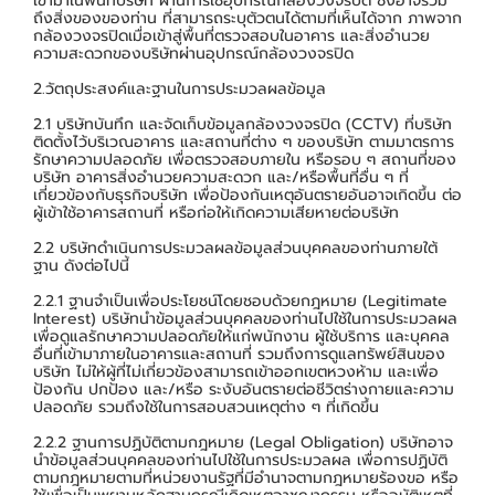
เข้ามาในพื้นที่บริษัท ผ่านการใช้อุปกรณ์กล้องวงจรปิด ซึ่งอาจรวม
ถึงสิ่งของของท่าน ที่สามารถระบุตัวตนได้ตามที่เห็นได้จาก ภาพจาก
กล้องวงจรปิดเมื่อเข้าสู่พื้นที่ตรวจสอบในอาคาร และสิ่งอำนวย
ความสะดวกของบริษัทผ่านอุปกรณ์กล้องวงจรปิด
2.วัตถุประสงค์และฐานในการประมวลผลข้อมูล
2.1 บริษัทบันทึก และจัดเก็บข้อมูลกล้องวงจรปิด (CCTV) ที่บริษัท
ติดตั้งไว้บริเวณอาคาร และสถานที่ต่าง ๆ ของบริษัท ตามมาตรการ
รักษาความปลอดภัย เพื่อตรวจสอบภายใน หรือรอบ ๆ สถานที่ของ
บริษัท อาคารสิ่งอำนวยความสะดวก และ/หรือพื้นที่อื่น ๆ ที่
เกี่ยวข้องกับธุรกิจบริษัท เพื่อป้องกันเหตุอันตรายอันอาจเกิดขึ้น ต่อ
ผู้เข้าใช้อาคารสถานที่ หรือก่อให้เกิดความเสียหายต่อบริษัท
2.2 บริษัทดำเนินการประมวลผลข้อมูลส่วนบุคคลของท่านภายใต้
ฐาน ดังต่อไปนี้
2.2.1 ฐานจำเป็นเพื่อประโยชน์โดยชอบด้วยกฎหมาย (Legitimate
Interest) บริษัทนำข้อมูลส่วนบุคคลของท่านไปใช้ในการประมวลผล
เพื่อดูแลรักษาความปลอดภัยให้แก่พนักงาน ผู้ใช้บริการ และบุคคล
อื่นที่เข้ามาภายในอาคารและสถานที่ รวมถึงการดูแลทรัพย์สินของ
บริษัท ไม่ให้ผู้ที่ไม่เกี่ยวข้องสามารถเข้าออกเขตหวงห้าม และเพื่อ
ป้องกัน ปกป้อง และ/หรือ ระงับอันตรายต่อชีวิตร่างกายและความ
ปลอดภัย รวมถึงใช้ในการสอบสวนเหตุต่าง ๆ ที่เกิดขึ้น
2.2.2 ฐานการปฏิบัติตามกฎหมาย (Legal Obligation) บริษัทอาจ
นำข้อมูลส่วนบุคคลของท่านไปใช้ในการประมวลผล เพื่อการปฏิบัติ
ตามกฎหมายตามที่หน่วยงานรัฐที่มีอำนาจตามกฎหมายร้องขอ หรือ