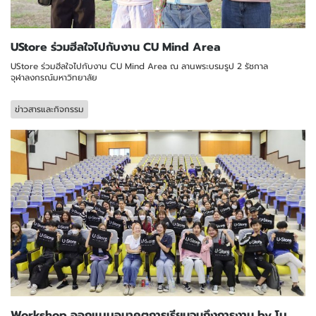
UStore ร่วมฮีลใจไปกับงาน CU Mind Area
UStore ร่วมฮีลใจไปกับงาน CU Mind Area ณ ลานพระบรมรูป 2 รัชกาล
จุฬาลงกรณ์มหาวิทยาลัย
ข่าวสารและกิจกรรม
Workshop ออกแบบอนาคตการเรียนจนถึงการงาน by โบ